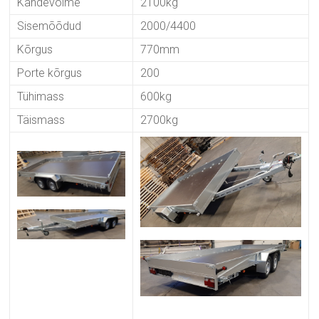
Kandevõime
2100kg
Sisemõõdud
2000/4400
Kõrgus
770mm
Porte kõrgus
200
Tühimass
600kg
Täismass
2700kg