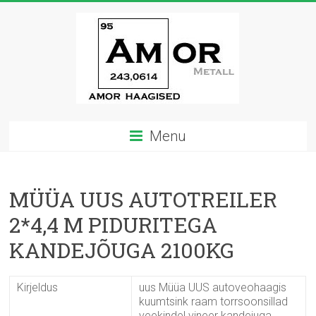
Skip
to
content
Amor
Menu
haagised
MÜÜA UUS AUTOTREILER
2*4,4 M PIDURITEGA
KANDEJÕUGA 2100KG
Kirjeldus
uus Müüa UUS autoveohaagis
kuumtsink raam torrsoonsillad
veekindel vineer kandejuga