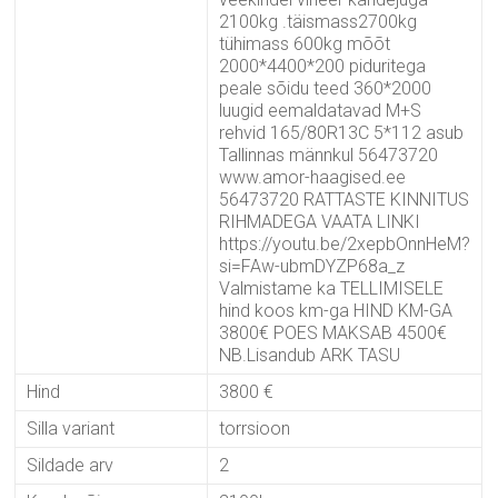
2100kg .täismass2700kg
tühimass 600kg mõõt
2000*4400*200 piduritega
peale sõidu teed 360*2000
luugid eemaldatavad M+S
rehvid 165/80R13C 5*112 asub
Tallinnas männkul 56473720
www.amor-haagised.ee
56473720 RATTASTE KINNITUS
RIHMADEGA VAATA LINKI
https://youtu.be/2xepbOnnHeM?
si=FAw-ubmDYZP68a_z
Valmistame ka TELLIMISELE
hind koos km-ga HIND KM-GA
3800€ POES MAKSAB 4500€
NB.Lisandub ARK TASU
Hind
3800 €
Silla variant
torrsioon
Sildade arv
2