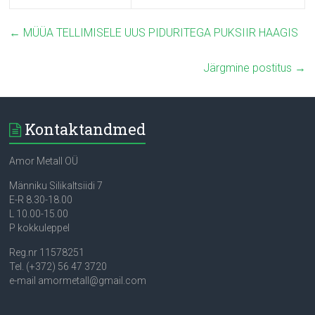
←
MÜÜA TELLIMISELE UUS PIDURITEGA PUKSIIR HAAGIS
Järgmine postitus
→
Kontaktandmed
Amor Metall OÜ
Männiku Silikaltsiidi 7
E-R 8.30-18.00
L 10.00-15.00
P kokkuleppel
Reg.nr 11578251
Tel. (+372) 56 47 3720
e-mail amormetall@gmail.com